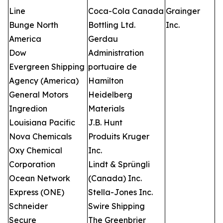
Line
Coca-Cola Canada
Grainger
Bunge North
Bottling Ltd.
Inc.
America
Gerdau
Dow
Administration
Evergreen Shipping
portuaire de
Agency (America)
Hamilton
General Motors
Heidelberg
Ingredion
Materials
Louisiana Pacific
J.B. Hunt
Nova Chemicals
Produits Kruger
Oxy Chemical
Inc.
Corporation
Lindt & Sprüngli
Ocean Network
(Canada) Inc.
Express (ONE)
Stella-Jones Inc.
Schneider
Swire Shipping
Secure
The Greenbrier